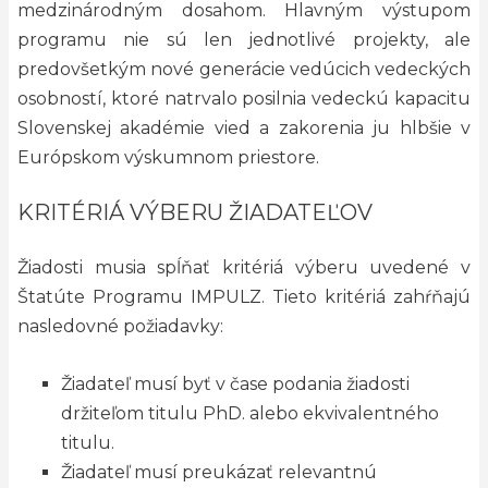
medzinárodným dosahom. Hlavným výstupom
programu nie sú len jednotlivé projekty, ale
predovšetkým nové generácie vedúcich vedeckých
osobností, ktoré natrvalo posilnia vedeckú kapacitu
Slovenskej akadémie vied a zakorenia ju hlbšie v
Európskom výskumnom priestore.
KRITÉRIÁ VÝBERU ŽIADATEĽOV
Žiadosti musia spĺňať kritériá výberu uvedené v
Štatúte Programu IMPULZ. Tieto kritériá zahŕňajú
nasledovné požiadavky:
Žiadateľ musí byť v čase podania žiadosti
držiteľom titulu PhD. alebo ekvivalentného
titulu.
Žiadateľ musí preukázať relevantnú