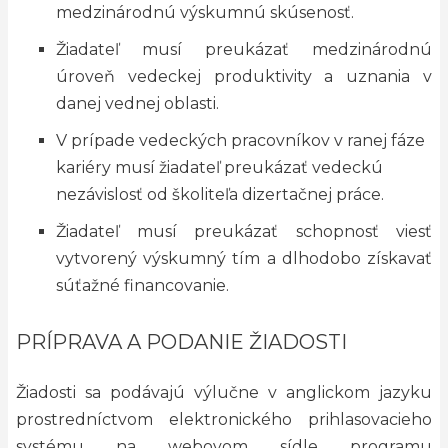
medzinárodnú výskumnú skúsenosť.
Žiadateľ musí preukázať medzinárodnú
úroveň vedeckej produktivity a uznania v
danej vednej oblasti.
V prípade vedeckých pracovníkov v ranej fáze
kariéry musí žiadateľ preukázať vedeckú
nezávislosť od školiteľa dizertačnej práce.
Žiadateľ musí preukázať schopnosť viesť
vytvorený výskumný tím a dlhodobo získavať
súťažné financovanie.
PRÍPRAVA A PODANIE ŽIADOSTI
Žiadosti sa podávajú výlučne v anglickom jazyku
prostredníctvom elektronického prihlasovacieho
systému na webovom sídle programu