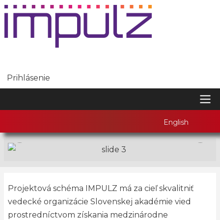
Skočiť
na
hlavný
obsah
Prihlásenie
POUŽÍVATEĽSKÉ
MENU
MAIN
English
Previous Slide
Next 
NAVIGATION
Premietanie
Slide 1 of 3
Image
Projektová schéma IMPULZ má za cieľ skvalitniť
vedecké organizácie Slovenskej akadémie vied
prostredníctvom získania medzinárodne