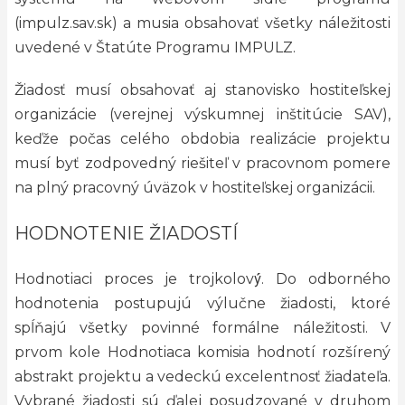
(impulz.sav.sk) a musia obsahovať všetky náležitosti
uvedené v Štatúte Programu IMPULZ.
Žiadosť musí obsahovať aj stanovisko hostiteľskej
organizácie (verejnej výskumnej inštitúcie SAV),
keďže počas celého obdobia realizácie projektu
musí byť zodpovedný riešiteľ v pracovnom pomere
na plný pracovný úväzok v hostiteľskej organizácii.
HODNOTENIE ŽIADOSTÍ
Hodnotiaci proces je trojkolový́. Do odborného
hodnotenia postupujú výlučne žiadosti, ktoré
spĺňajú všetky povinné formálne náležitosti. V
prvom kole Hodnotiaca komisia hodnotí rozšírený
abstrakt projektu a vedeckú excelentnosť žiadateľa.
Vybrané žiadosti sú ďalej posudzované v druhom