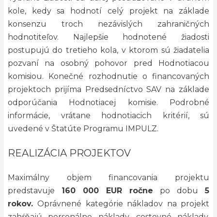
kole, kedy sa hodnotí celý projekt na základe
konsenzu troch nezávislých zahraničných
hodnotiteľov. Najlepšie hodnotené žiadosti
postupujú do tretieho kola, v ktorom sú žiadatelia
pozvaní na osobný pohovor pred Hodnotiacou
komisiou. Konečné rozhodnutie o financovaných
projektoch prijíma Predsedníctvo SAV na základe
odporúčania Hodnotiacej komisie. Podrobné
informácie, vrátane hodnotiacich kritérií, sú
uvedené v Štatúte Programu IMPULZ.
REALIZÁCIA PROJEKTOV
Maximálny objem financovania projektu
predstavuje
160 000 EUR ročne
po dobu
5
rokov.
Oprávnené kategórie nákladov na projekt
zahŕňajú personálne náklady, cestovné náklady,